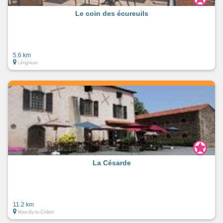
Le coin des écureuils
5.6 km
Lérigneux
La Césarde
11.2 km
Marcilly-le-Châtel