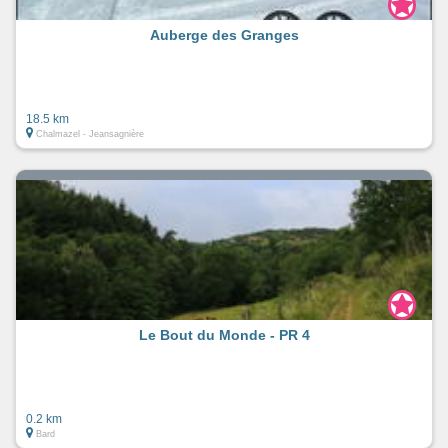
Auberge des Granges
18.5 km
Chalmazel - Jeansagnière
Le Bout du Monde - PR 4
0.2 km
Bard