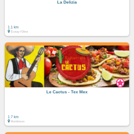
La Delizia
1.1 km
Écotay-l'Olme
Le Cactus - Tex Mex
1.7 km
Montbrison