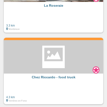
La Roseraie
3.3 km
Montbrison
Chez Riccardo - food truck
4.3 km
Verrières-en-Forez